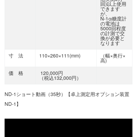
回)以上使用
できます
が、
N-1α糖度計
の電池は
5000回程度
の計測で交
換が必要と
なります
寸 法
110×260×111(mm)
（幅×奥行×
高)
価 格
120,000円
（税込132,000円）
ND-1ショート動画（35秒）【卓上測定用オプション装置
ND-1】