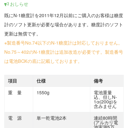
おしらせ
既にN-1糖度計を2011年12月以前にご購入のお客様は糖度
計のソフト更新が必要な場合があります。糖度計のソフト
更新は無償です。
※製造番号No.74以下のN-1糖度計は対応しておりません。
No.75～402のN-1糖度計は追加改造が必要です。製造番号
は電池BOXの底に記載しております。
項目
仕様
備考
重 量
1550g
電池重量
込、但しN-
1α(200g)を
含みません
電 源
単一乾電池2本
連続80時間
(アルカリ電
池実測5万