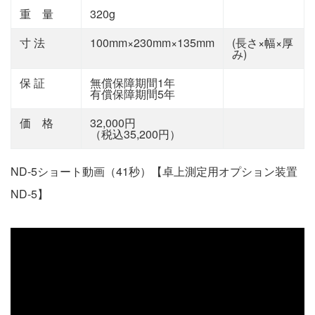
重 量
320g
寸 法
100mm×230mm×135mm
(長さ×幅×厚
み)
保 証
無償保障期間1年
有償保障期間5年
価 格
32,000円
（税込35,200円）
ND-5ショート動画（41秒）【卓上測定用オプション装置
ND-5】