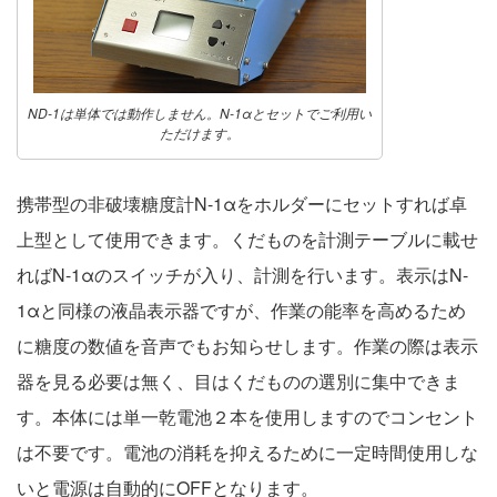
ND-1は単体では動作しません。N-1αとセットでご利用い
ただけます。
携帯型の非破壊糖度計N-1αをホルダーにセットすれば卓
上型として使用できます。くだものを計測テーブルに載せ
ればN-1αのスイッチが入り、計測を行います。表示はN-
1αと同様の液晶表示器ですが、作業の能率を高めるため
に糖度の数値を音声でもお知らせします。作業の際は表示
器を見る必要は無く、目はくだものの選別に集中できま
す。本体には単一乾電池２本を使用しますのでコンセント
は不要です。電池の消耗を抑えるために一定時間使用しな
いと電源は自動的にOFFとなります。