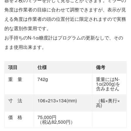
器を２枚のミラーを介して見ることができます。ミラーの
角度は作業者の目線に合わせて調整できますが、表示が見
える角度は作業者の頭の位置付近に限定されますので実務
的な選別作業用です。
お手持ちのN-1α糖度計はプログラムの更新なしで、その
まま使用出来ます。
項目
仕様
備考
重 量
742g
重量にはN-
1α(200g)を
含みません
寸 法
106×213×134(mm)
（幅×奥行×
高)
価 格
75,000円
（税込82,500円）