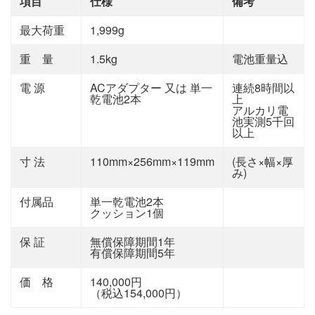
項目
仕様
備考
最大荷重
1,999g
重 量
1.5kg
電池重量込
電 源
ACアダプター 又は 単一
連続8時間以
乾電池2本
上
アルカリ電
池実測5千回
以上
寸 法
110mm×256mm×119mm
(長さ×幅×厚
み)
付属品
単一乾電池2本
クッション1個
保 証
無償保障期間1年
有償保障期間5年
価 格
140,000円
（税込154,000円）