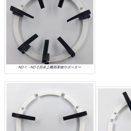
ND-1・ND-2用
卓上機用果物サポーター