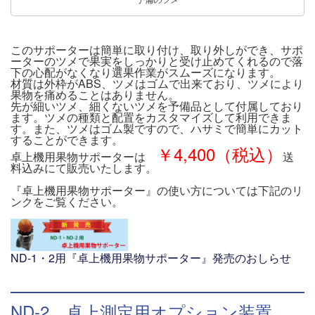
このサポーターは簡単に取り付け、取り外しができ、サポ
ーターのツメで果実をしっかりと受け止めてくれるので落
下の心配がなくなり選果作業がスムーズになります。
材質は外枠がABS、ツメはゴムで出来ており、ツメにより
果物を痛めることはありません。
先が細いツメ、細くないツメを予備品として付属しており
ます。ツメの種類と配置をカスタマイズして利用できま
す。また、ツメはゴム製ですので、ハサミで簡単にカット
することができます。
￥4,400（税込）
卓上機用果物サポーターは
送
料込みにて販売いたします。
『卓上機用果物サポーター』の使い方については下記のリ
ンクをご覧ください。
ND-1・2用『卓上機用果物サポーター』発売のおしらせ
ND-2 卓上測定用オプション装置