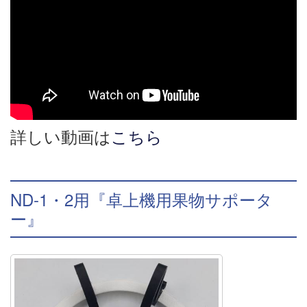
詳しい動画は
こちら
ND-1・2用『卓上機用果物サポータ
ー』